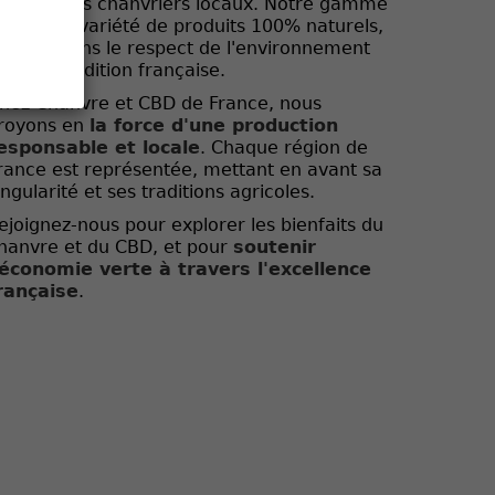
griculteurs chanvriers locaux. Notre gamme
nclut une variété de produits 100% naturels,
ultivés dans le respect de l'environnement
t de la tradition française.
hez Chanvre et CBD de France, nous
royons en
la force d'une production
esponsable et locale
. Chaque région de
rance est représentée, mettant en avant sa
ingularité et ses traditions agricoles.
ejoignez-nous pour explorer les bienfaits du
hanvre et du CBD, et pour
soutenir
'économie verte à travers l'excellence
rançaise
.