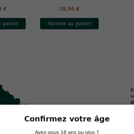
0 €
18,90 €
u panier
Ajouter au panier
B
v
d
t
N
Confirmez votre âge
l
t
Avez-vous 18 ans ou plus ?