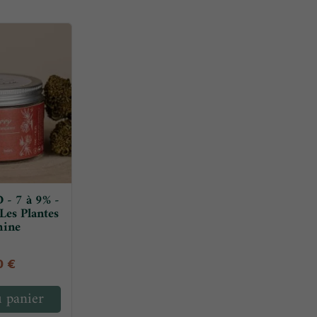
 - 7 à 9% -
Les Plantes
mine
0 €
u panier