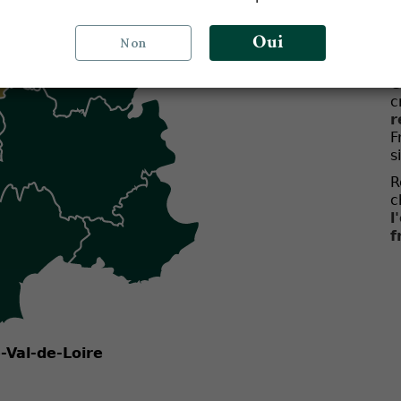
a
i
Oui
c
Non
e
C
c
r
F
s
R
c
l
f
Alpes-Côte-dAzur