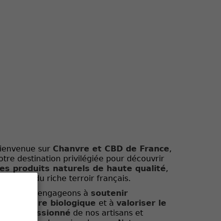
ienvenue sur
Chanvre et CBD de France
,
otre destination privilégiée pour découvrir
es produits naturels de haute qualité
,
ous issus du riche terroir français.
ous nous engageons à
soutenir
'agriculture biologique
et à
valoriser le
ravail passionné
de nos artisans et