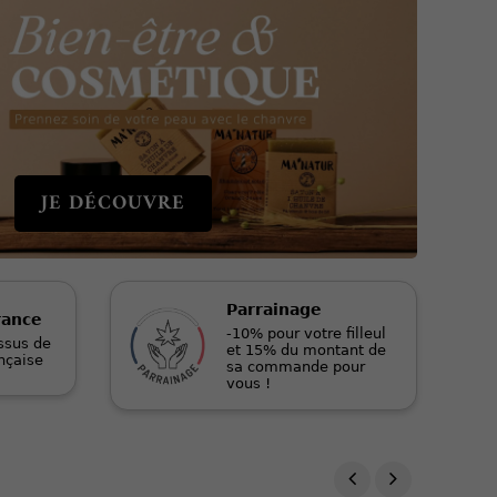
JE DÉCOUVRE
Parrainage
rance
-10% pour votre filleul
ssus de
et 15% du montant de
ançaise
sa commande pour
vous !