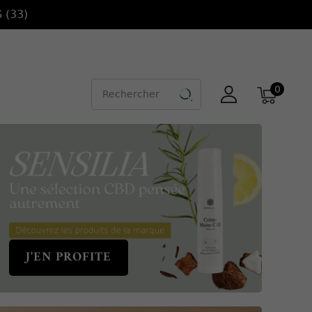
 (33)
0

J'EN PROFITE