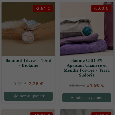
-2,64 €
-5,00 €
Baume à Lèvres - 10ml
Baume CBD 3%
- Biotanie
Apaisant Chanvre et
Menthe Poivrée - Terra
Sudoris
7,26 €
9,90 €
14,90 €
19,90 €
Ajouter au panier
Ajouter au panier