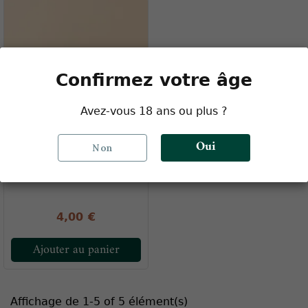
Confirmez votre âge
Avez-vous 18 ans ou plus ?
Oui
Non
Grinder Plastique
60mm 2 étages
4,00 €
Ajouter au panier
Affichage de 1-5 of 5 élément(s)