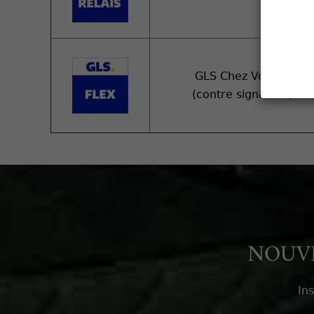
GLS Chez Vous +
(contre signature)
NOUVE
In