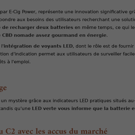
par E-Cig Power, représente une innovation significative g
pondre aux besoins des utilisateurs recherchant une solut
té de recharger deux batteries
en même temps, ce qui le 
e CBD nomade assez gourmand en énergie
.
l'
intégration de voyants LED
, dont le rôle est de fourni
tion d'indication permet aux utilisateurs de surveiller fac
ts à l'emploi.
ge
us un mystère grâce aux indicateurs LED pratiques situés a
 tandis qu'une
LED verte vous informe que la batterie 
u C2 avec les accus du marché