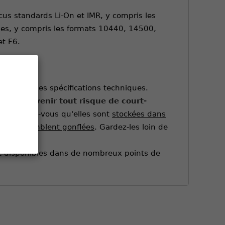
cus standards Li-On et IMR, y compris les
es, y compris les formats 10440, 14500,
et F6.
lisation et les spécifications techniques.
pour prévenir tout risque de court-
et assurez-vous qu'elles sont
stockées dans
i elles semblent gonflées
. Gardez-les loin de
fet disponibles dans de nombreux points de