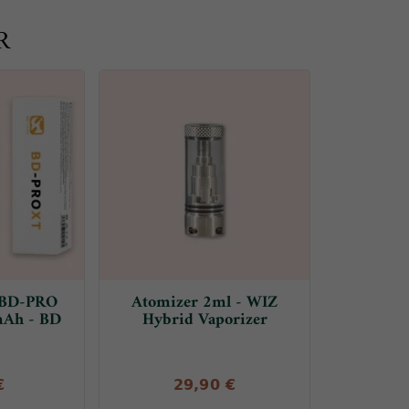
R
 BD-PRO
Atomizer 2ml - WIZ
mAh - BD
Hybrid Vaporizer
€
29,90 €