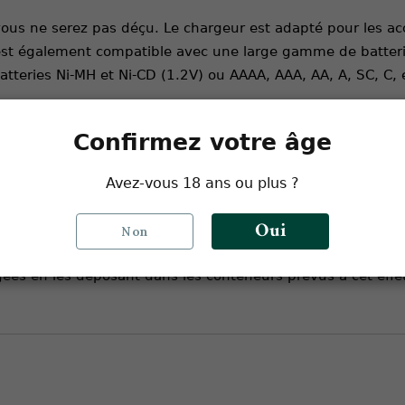
ous ne serez pas déçu. Le chargeur est adapté pour les ac
st également compatible avec une large gamme de batteri
teries Ni-MH et Ni-CD (1.2V) ou AAAA, AAA, AA, A, SC, C, 
Confirmez votre âge
illez toujours à respecter les instructions de polarité, d'uti
bjets métalliques, conducteurs de courant et liquides 
Avez-vous 18 ans ou plus ?
ortez jamais vos batteries sans protection adéquate
Oui
les utilisez pas si leur gaine isolante est endommagée ou s
Non
nts.
agées en les déposant dans les conteneurs prévus à cet ef