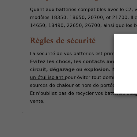
Quant aux batteries compatibles avec le C2, v
modèles 18350, 18650, 20700, et 21700. Il e
14650, 18490, 22650, 26700, ainsi que les bat
Règles de sécurité
La sécurité de vos batteries est primordiale. Ve
Évitez les chocs, les contacts avec des o
circuit, dégazage ou explosion.
Ne transp
un étui isolant
pour éviter tout dommage.
Ne 
sources de chaleur et hors de portée des enfa
Et n'oubliez pas de recycler vos batteries us
vente.