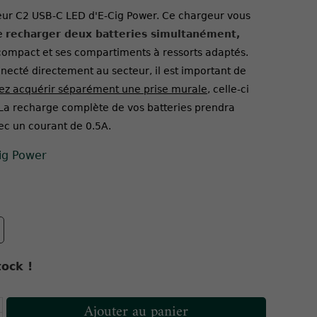
ur C2 USB-C LED d'E-Cig Power. Ce chargeur vous
de
recharger deux batteries simultanément,
compact et ses compartiments à ressorts adaptés.
necté directement au secteur, il est important de
ez acquérir séparément une prise murale,
celle-ci
. La recharge complète de vos batteries prendra
ec un courant de 0.5A.
ig Power
ock !
Ajouter au panier