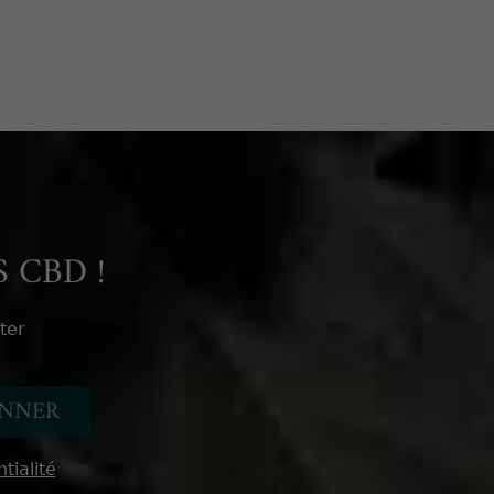
 CBD !
ter
tialité