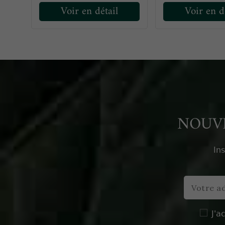
Voir en détail
Voir en d
NOUVE
In
J'a