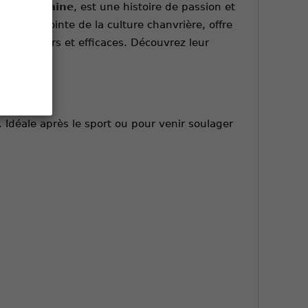
le Aquitaine
, est une histoire de passion et
que
et la pointe de la culture chanvrière, offre
oduits purs et efficaces. Découvrez leur
 Idéale après le sport ou pour venir soulager