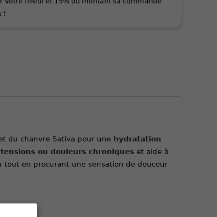
r votre filleul et 15% du montant sa commande
 !
o et du chanvre Sativa pour une
hydratation
s tensions ou douleurs chroniques
et aide à
au tout en procurant une sensation de douceur