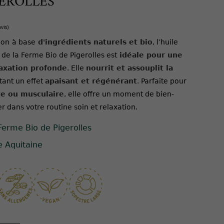
GEROLLES
ion
à base
d'ingrédients naturels et bio
, l’huile
e la Ferme Bio de Pigerolles est
idéale pour une
axation profonde
. Elle
nourrit et assouplit la
(1 avis)
tant un effet
apaisant et régénérant
. Parfaite pour
e ou musculaire
, elle offre un moment de bien-
er dans votre routine soin et relaxation.
Ferme Bio de Pigerolles
e Aquitaine