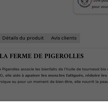
-10% pou
pour vous
Détails du produit
Avis clients
 LA FERME DE PIGEROLLES
igerolles associe les bienfaits de l’huile de tournesol bi
G, elle aide à
apaiser les muscles fatigués
,
réduire le
physique ou pour un moment de bien-être, elle
nourrit la pe