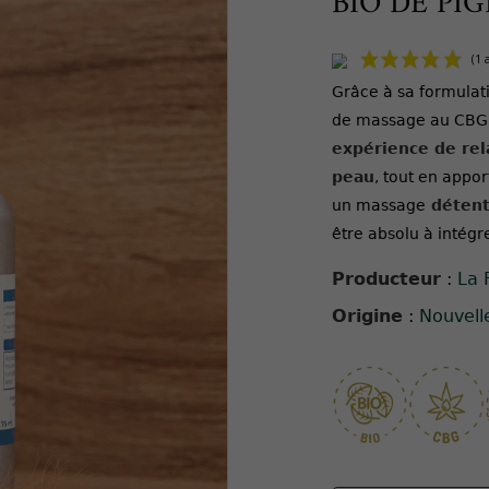
BIO DE PI
Grâce à sa formulat
de massage au CBG d
expérience de rel
peau
, tout en appor
un massage
détent
être absolu à intégr
Producteur
:
La 
Origine
:
Nouvell