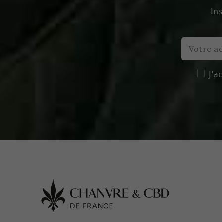
In
J'a