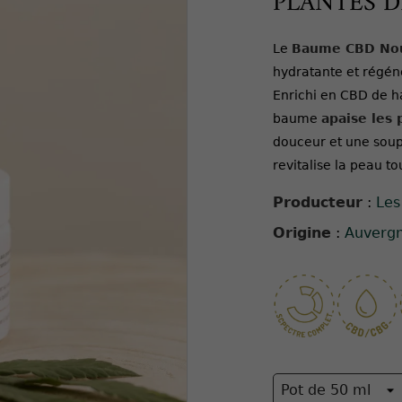
PLANTES 
Le
Baume CBD Nou
hydratante et régén
Enrichi en CBD de h
baume
apaise les 
douceur et une soupl
revitalise la peau t
Producteur
:
Les
Origine
:
Auverg