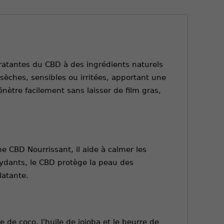
dratantes du CBD à des ingrédients naturels
sèches, sensibles ou irritées, apportant une
nètre facilement sans laisser de film gras,
e CBD Nourrissant, il aide à calmer les
ioxydants, le CBD protège la peau des
latante.
 de coco, l'huile de jojoba et le beurre de