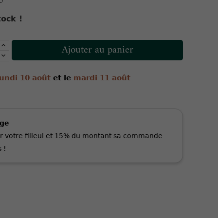
ock !
Ajouter au panier
lundi 10 août
et le
mardi 11 août
age
r votre filleul et 15% du montant sa commande
 !