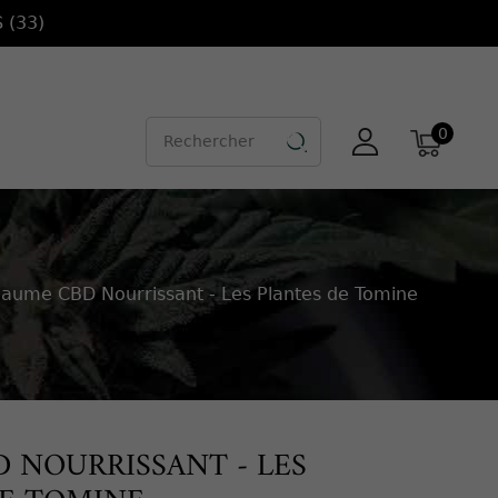
 (33)
0

aume CBD Nourrissant - Les Plantes de Tomine
 NOURRISSANT - LES