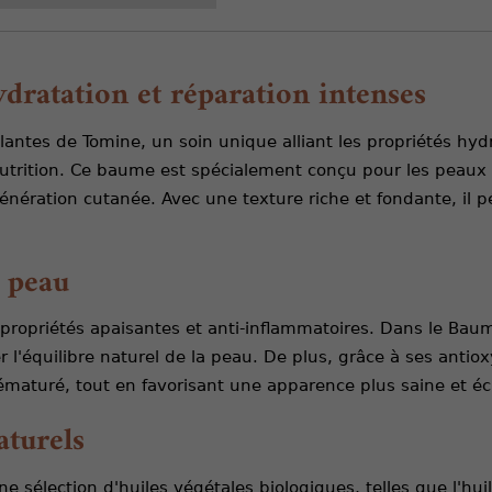
ratation et réparation intenses
lantes de Tomine, un soin unique alliant les propriétés hy
 nutrition. Ce baume est spécialement conçu pour les peaux 
énération cutanée. Avec une texture riche et fondante, il pé
a peau
propriétés apaisantes et anti-inflammatoires. Dans le Baum
rer l'équilibre naturel de la peau. De plus, grâce à ses ant
rématuré, tout en favorisant une apparence plus saine et éc
aturels
élection d'huiles végétales biologiques, telles que l'huile