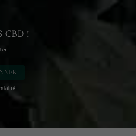
 CBD !
ter
tialité