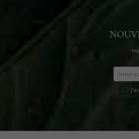
NOUVE
In
J'a