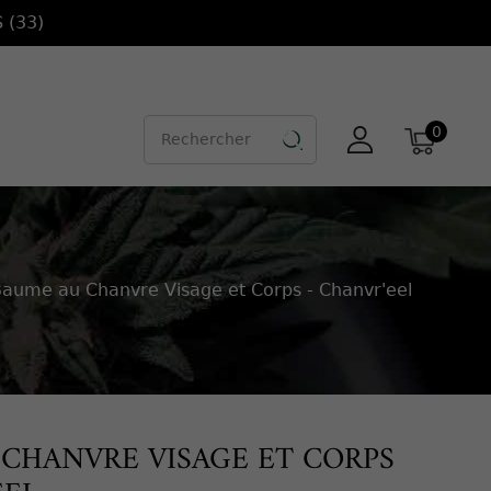
 (33)
0

aume au Chanvre Visage et Corps - Chanvr'eel
CHANVRE VISAGE ET CORPS