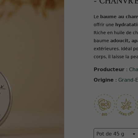
- CHANVR'
Le
baume au chanv
offrir une
hydratat
Riche en huile de ch
baume
adoucit, ap
extérieures. Idéal po
corps, il laisse la p
Producteur
:
Cha
Origine
:
Grand-E