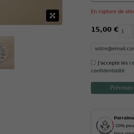
En rupture de sto
15,00 €
J'accepte les
c
confidentialité
Prévenez-
Parrain
-10% pou
pour vous