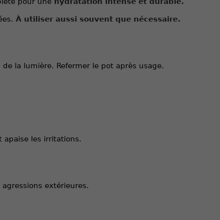
plète pour une
hydratation intense et durable.
tées.
À utiliser aussi souvent que nécessaire.
i de la lumière. Refermer le pot après usage.
apaise les irritations.
 agressions extérieures.