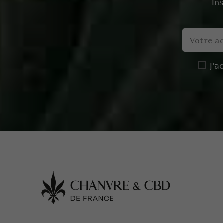
In
J'a