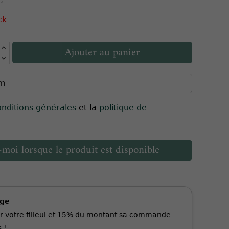
ck
Ajouter au panier
onditions générales
et la
politique de
moi lorsque le produit est disponible
age
r votre filleul et 15% du montant sa commande
 !