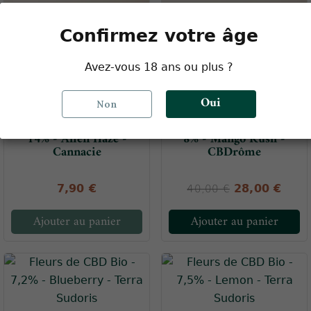
Confirmez votre âge
Avez-vous 18 ans ou plus ?
Oui
Non
Fleurs de CBD Bio -
Fleurs de CBD Bio - 4 à
14% - Alien Haze -
8% - Mango Kush -
Cannacie
CBDrôme
7,90 €
28,00 €
40,00 €
Ajouter au panier
Ajouter au panier