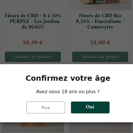
Fleurs de CBD - 8 à 10%
Fleurs de CBD Bio
- PURPLE - Les Jardins
8,26% - Enectaliana -
de MAGU
Cannevyire
10,30 €
15,00 €
Ajouter au panier
Ajouter au panier
Confirmez votre âge
-12,00 €
Avez-vous 18 ans ou plus ?
Oui
Non