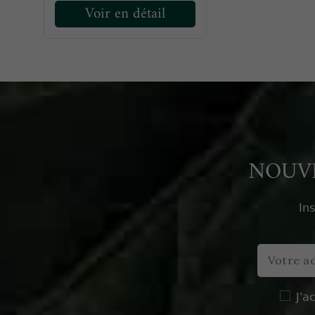
Voir en détail
NOUVE
In
J'a