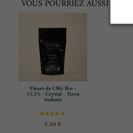
VOUS POURRIEZ AUSSI AIME
Fleurs de CBG Bio -
13,2% - Crystal - Terra
Sudoris
3,50 €