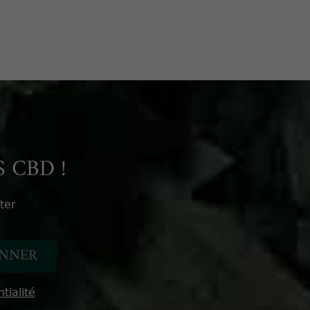
 CBD !
ter
tialité