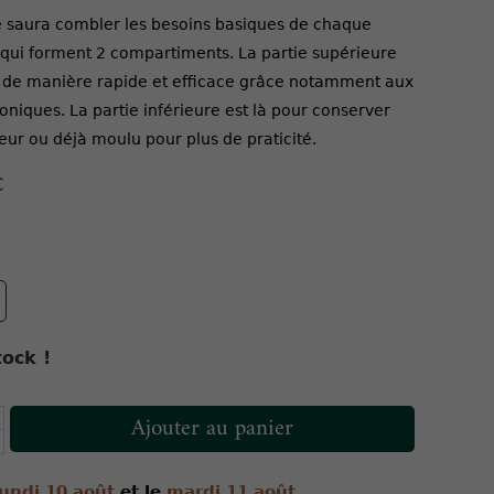
e saura combler les besoins basiques de chaque
es qui forment 2 compartiments. La partie supérieure
 de manière rapide et efficace grâce notamment aux
niques. La partie inférieure est là pour conserver
leur ou déjà moulu pour plus de praticité.
C
ock !
Ajouter au panier
lundi 10 août
et le
mardi 11 août