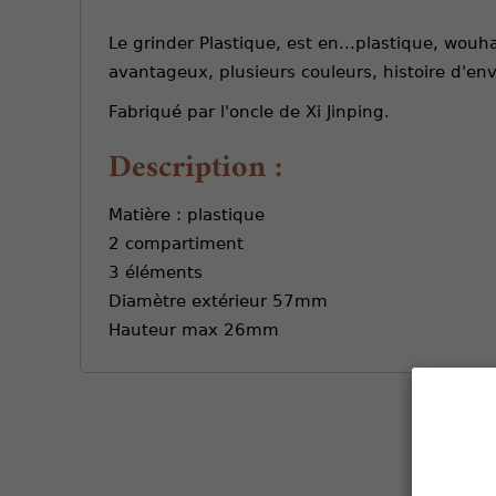
Le grinder Plastique, est en...plastique, wouha
avantageux, plusieurs couleurs, histoire d'env
Fabriqué par l'oncle de Xi Jinping.
Description :
Matière : plastique
2 compartiment
3 éléments
Diamètre extérieur 57mm
Hauteur max 26mm