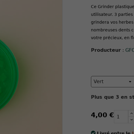
Ce Grinder plastiqu
utilisateur. 3 parti
grindera vos herbes
nombreuses dents co
votre précieux, en f
Producteur
:
GF
Plus que
3
en st
4,00 €
Livré entre le