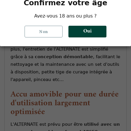
Confirmez votre âge
VIVANT a conçu l'ALTERNATE en pensant à la
Avez-vous 18 ans ou plus ?
simplicité d'utilisation. Son interface utilisateur
intuitive permet une navigation aisée à travers
Oui
Non
les différents réglages, rendant la vaporisation
accessible à tous, des novices aux experts. De
plus, l'entretien de l'ALTERNATE est simplifié
grâce à sa
conception démontable
, facilitant le
nettoyage et la maintenance avec un set d'outils
à disposition, petite tige de curage intégrée à
l'appareil, pinceau etc...
Accu amovible pour une durée
d'utilisation largement
optimisée
L'ALTERNATE est prévu pour être
utilisé avec un