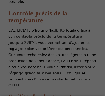
possible.
Contrôle précis de la
température
L'ALTERNATE offre une flexibilité totale grâce à
son
contrôle précis de la température
jusqu'à 220°C
, vous permettant d'ajuster les
réglages selon vos préférences personnelles.
Que vous recherchiez des volutes légères ou une
production de vapeur dense, l'ALTERNATE répond
à tous vos besoins, il vous suffit d'
ajuster votre
réglage grâce aux boutons + et -
qui se
trouvent sous l’appareil à côté du petit
écran
OLED
.
Facilité d'utilisation et
maintenance