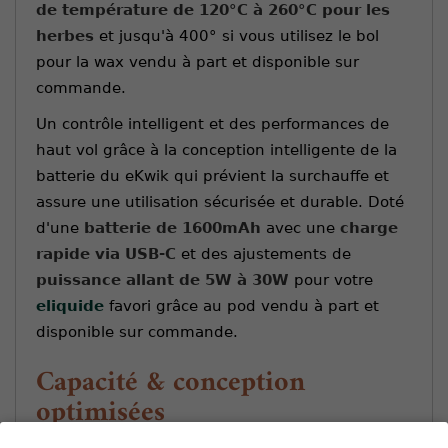
de température de 120°C à 260°C pour les
herbes
et jusqu'à 400° si vous utilisez le bol
pour la wax vendu à part et disponible sur
commande.
Un contrôle intelligent et des performances de
haut vol grâce à la conception intelligente de la
batterie du eKwik qui prévient la surchauffe et
assure une utilisation sécurisée et durable. Doté
d'une
batterie de 1600mAh
avec une
charge
rapide via USB-C
et des ajustements de
puissance allant de 5W à 30W
pour votre
eliquide
favori grâce au pod vendu à part et
disponible sur commande.
Capacité & conception
optimisées