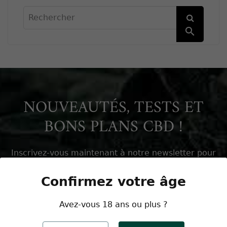

NOUVEAUTÉS, TESTS ET
BONS PLANS CBD !
Inscrivez-vous maintenant à notre newsletter pour
en profiter
Confirmez votre âge
Avez-vous 18 ans ou plus ?
J'accepte les
conditions générales
et la
politique