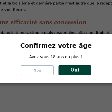
t et la troisième et dernière partie n'est autre que le réce
de vos fleurs
.
ne efficacité sans concession
es dans le temps, simple mais néanmoins joli, ce petit objet
Confirmez votre âge
Avez-vous 18 ans ou plus ?
 le tamis
Oui
Non