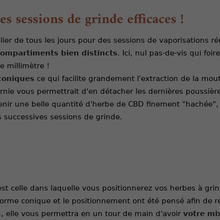
 sessions de grinde efficaces !
llier de tous les jours pour des sessions de vaporisations r
ompartiments bien distincts
. Ici, nul pas-de-vis qui fo
 millimètre !
coniques
ce qui facilite grandement l'extraction de la mout
fournie vous permettrait d'en détacher les dernières poussière
nir une belle quantité d'herbe de CBD finement "hachée",
s successives sessions de grinde.
st celle dans laquelle vous positionnerez vos herbes à grin
forme conique et le positionnement ont été pensé afin de r
on, elle vous permettra en un tour de main d'avoir
votre mi