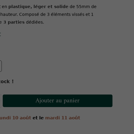
t en
plastique, léger et solide
de 55mm de
hauteur. Composé de 3 éléments vissés et 1
e
3 parties
dédiées.
C
ock !
Ajouter au panier
lundi 10 août
et le
mardi 11 août