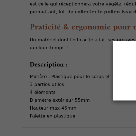
est celle qui réceptionnera votre végétal rédui
permettant, lui, de
collecter le pollen issu 
Praticité & ergonomie pour u
Un matériel dont l'efficacité a fait ses preuv
quelque temps !
Description :
Matière : Plastique pour le corps et métal pour
3 parties utiles
4 éléments
Diamètre extérieur 55mm
Hauteur max 45mm
Palette en plastique