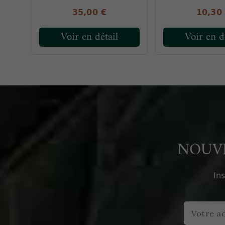
35,00 €
10,30
Voir en détail
Voir en d
NOUVE
In